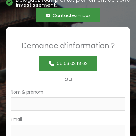
investissement.
Contactez-nous
Demande d’information ?
05 63 02 18 62
ou
Formulaire
Nom & prénom
page
ref
Email