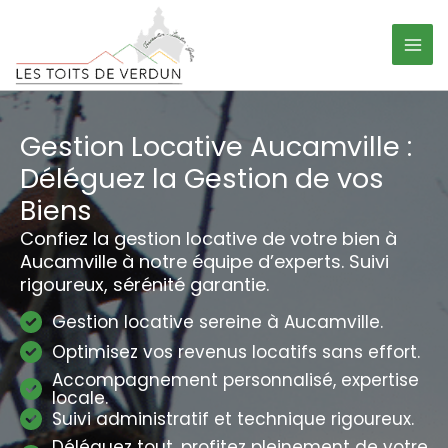
Aller
Panneau de gestion des cookies
au
contenu
Gestion Locative Aucamville :
Déléguez la Gestion de vos
Biens
Confiez la gestion locative de votre bien à
Aucamville à notre équipe d’experts. Suivi
rigoureux, sérénité garantie.
Gestion locative sereine à Aucamville.
Optimisez vos revenus locatifs sans effort.
Accompagnement personnalisé, expertise
locale.
Suivi administratif et technique rigoureux.
Déléguez tout, profitez pleinement de votre