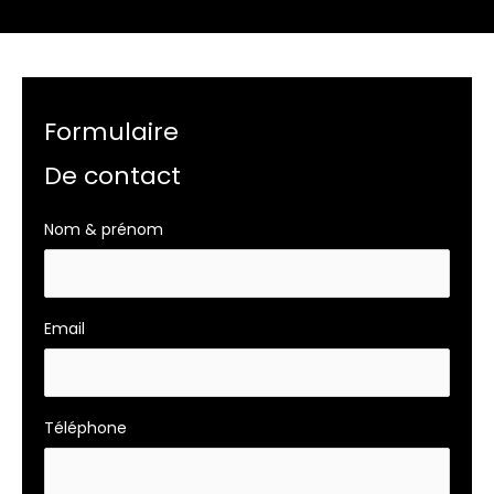
Formulaire
De contact
Formulaire
Nom & prénom
page
ref
Email
Téléphone