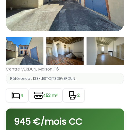
Centre VERDUN, Maison T6
Référence : 133-LESTOITSDEVERDUN
4
453 m²
2
945 €/mois CC