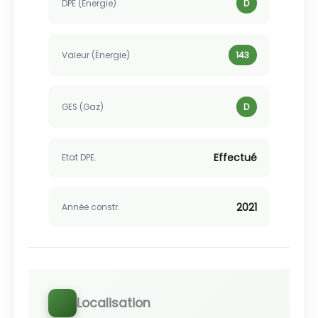
DPE (Énergie)
D
Valeur (Énergie)
143
GES (Gaz)
D
Effectué
Etat DPE.
2021
Année constr.
Localisation