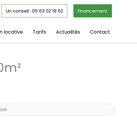
Un conseil : 05 63 02 18 62
Financement
n locative
Tarifs
Actualités
Contact
00m²
RDUN