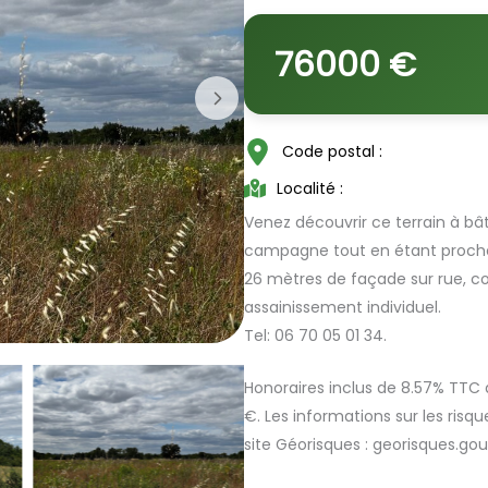
76000 €
Code postal :
Localité :
Venez découvrir ce terrain à bât
campagne tout en étant proch
26 mètres de façade sur rue, cons
assainissement individuel.
Tel: 06 70 05 01 34.
Honoraires inclus de 8.57% TTC à
€. Les informations sur les risq
site Géorisques : georisques.gouv