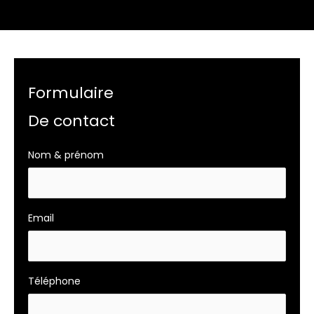
Formulaire
De contact
Formulaire
Nom & prénom
page
ref
Email
Téléphone