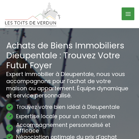
Aller
Panneau de gestion des cookies
au
contenu
Achats de Biens Immobiliers
Dieupentale : Trouvez Votre
Futur Foyer
Expert immobilier à Dieupentale, nous vous
accompagnons pour l’achat de votre
maison ou appartement. Équipe dynamique
et service personnalisé.
Trouvez votre bien idéal à Dieupentale
Expertise locale pour un achat serein
Accompagnement personnalisé et
efficace
Négociation optimale du prix d’achat