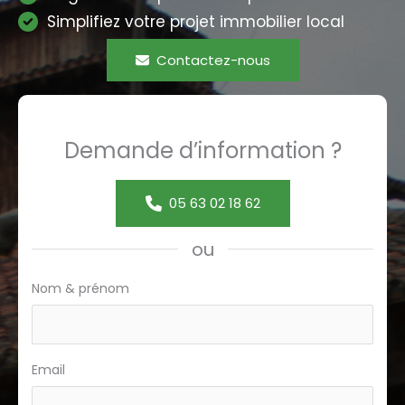
Simplifiez votre projet immobilier local
Contactez-nous
Demande d’information ?
05 63 02 18 62
ou
Formulaire
Nom & prénom
page
ref
Email