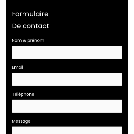
Formulaire
De contact
Formulaire
Nom & prénom
page
ref
Email
Téléphone
Message