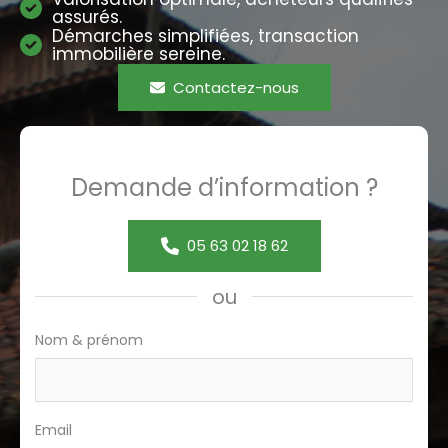
assurés.
Démarches simplifiées, transaction
immobilière sereine.
Contactez-nous
Demande d’information ?
05 63 02 18 62
ou
Formulaire
Nom & prénom
page
ref
Email