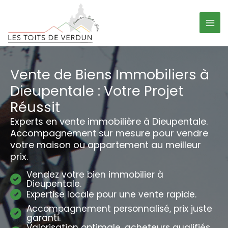
Aller
Panneau de gestion des cookies
au
contenu
Vente de Biens Immobiliers à
Dieupentale : Votre Projet
Réussit
Experts en vente immobilière à Dieupentale.
Accompagnement sur mesure pour vendre
votre maison ou appartement au meilleur
prix.
Vendez votre bien immobilier à
Dieupentale.
Expertise locale pour une vente rapide.
Accompagnement personnalisé, prix juste
garanti.
Valorisation optimale, acheteurs qualifiés